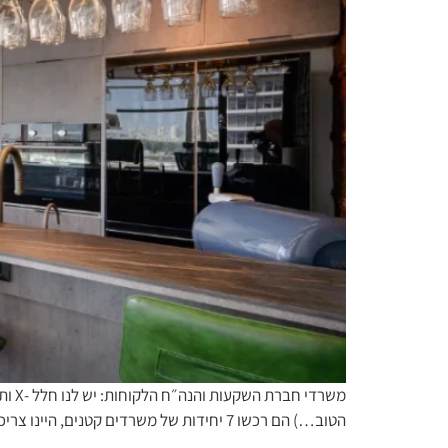
הטוב…) הם רכשו 7 יחידות של משרדים קטנים, היינו צריכים לפרק את הכל, ואז אחרי שהגדרנו פרוגרמה לכל השטח, ידענו שהולך להיות פה משרד אחר. […]