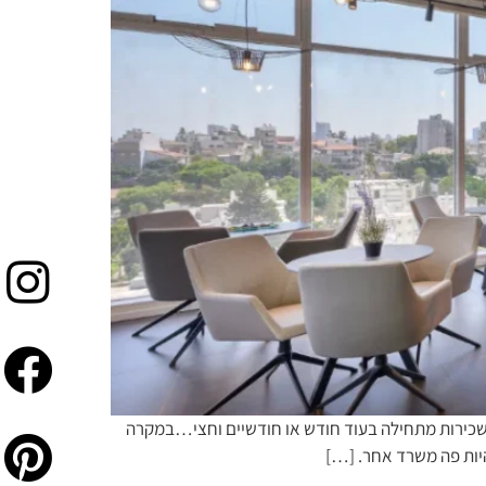
ו רוצים שייצא הכי WOW, הכי חוויתי והכי מיוחד !!! (אהה והשכירות מתחילה בעוד חודש או חודשיים וחצי…במקרה