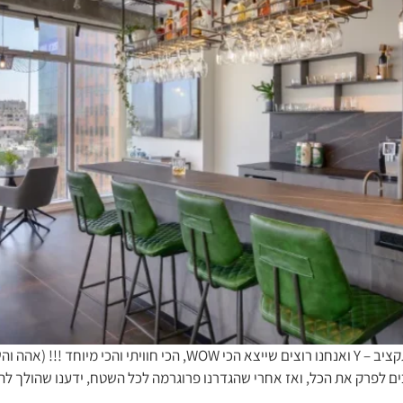
משרדי חברת השקעות והנה״ח הלקוחות: יש לנו חלל -X ותקציב – Y ואנחנ