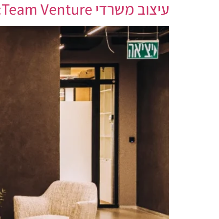
עיצוב משרדי Team Venture: חזון שהופך למציאות יוקרתית