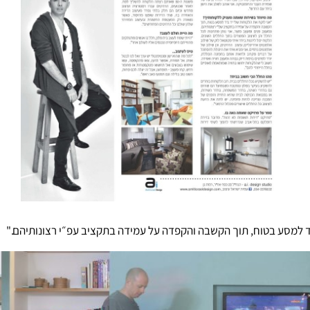
יד למסע בטוח, תוך הקשבה והקפדה על עמידה בתקציב עפ״י רצונותיהם."