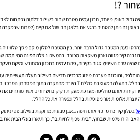
ור ?!
ה גדול באופן מיוחד, תכנן עמית מטבח שחור בשילוב דלתות נפתחות לצד
 באופן זה ניתן להסתיר ברגע את בלאגן הבישול אם קיים (למרות שבמקרה ה
הרס וכעת המטבח גדול הרבה יותר. בין המטבח לסלון מוקם מסך טלוויזיה 
בנה קיר מזווה וארון משקאות מכובד. בהמשכו נוצלה הפינה המיותמת שהפכ
שהיה טרם השיפוץ סגור בקירות, פתח עמית בתכנון המחודש ומיקם מעקה ב
הוחלפה, ותוכננה מערכת מיזוג מרכזית חדישה בשילוב תעלה תעשייתית עם
היא בשחור ולה נוכחות מרשימה בחלל. התעלה המעוצבת כוללת T היורד מהתקרה 
סרו קירות אותם מחליפה מערכת מעקות דקיקים ושחורים אשר פותחים את כ
יוצרת אלומות אור מפוסלות בחלל ומאירה את כל החלל.
ל
בסלון קיר כח מרכזי אותו חיפה באבן טבעית מדוקקת בשילוב פסי ניתוק מ
 האבן הירושלמית שבחוץ. "בית שכיף לחיות בו", כך תיארו בעלי הבית את 