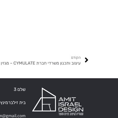
הקודם
עיצוב ותכנון משרדי חברת CYMULATE – מגזין העיצוב D+A ספטמבר 2022
שלם 3
בית זילברמינץ
ign@gmail.com