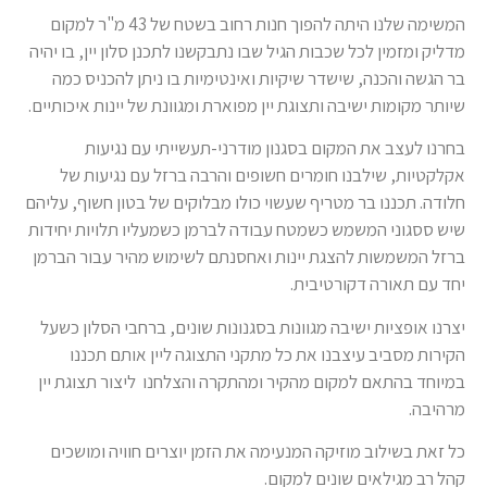
המשימה שלנו היתה להפוך חנות רחוב בשטח של 43 מ"ר למקום
מדליק ומזמין לכל שכבות הגיל שבו נתבקשנו לתכנן סלון יין, בו יהיה
בר הגשה והכנה, שישדר שיקיות ואינטימיות בו ניתן להכניס כמה
שיותר מקומות ישיבה ותצוגת יין מפוארת ומגוונת של יינות איכותיים.
בחרנו לעצב את המקום בסגנון מודרני-תעשייתי עם נגיעות
אקלקטיות, שילבנו חומרים חשופים והרבה ברזל עם נגיעות של
חלודה. תכננו בר מטריף שעשוי כולו מבלוקים של בטון חשוף, עליהם
שיש ססגוני המשמש כשמטח עבודה לברמן כשמעליו תלויות יחידות
ברזל המשמשות להצגת יינות ואחסנתם לשימוש מהיר עבור הברמן
יחד עם תאורה דקורטיבית.
יצרנו אופציות ישיבה מגוונות בסגנונות שונים, ברחבי הסלון כשעל
הקירות מסביב עיצבנו את כל מתקני התצוגה ליין אותם תכננו
במיוחד בהתאם למקום מהקיר ומהתקרה והצלחנו ליצור תצוגת יין
מרהיבה.
כל זאת בשילוב מוזיקה המנעימה את הזמן יוצרים חוויה ומושכים
קהל רב מגילאים שונים למקום.